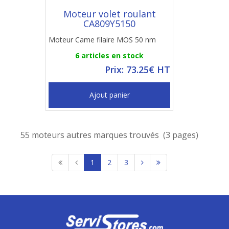
Moteur volet roulant
CA809Y5150
Moteur Came filaire MOS 50 nm
6 articles en stock
Prix: 73.25€ HT
Ajout panier
55 moteurs autres marques trouvés (3 pages)
1
2
3