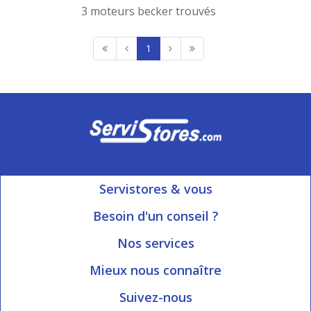
3 moteurs becker trouvés
1
Servistores & vous
Mon compte
Besoin d'un conseil ?
Nous contacter
Ouvert du Lundi au Vendredi
Nos services
8h15 à 12h00 | 13h30 à 16h45
Informations livraison
Mieux nous connaître
Qui sommes-nous?
Blog Servistores
Suivez-nous
Nos valeurs