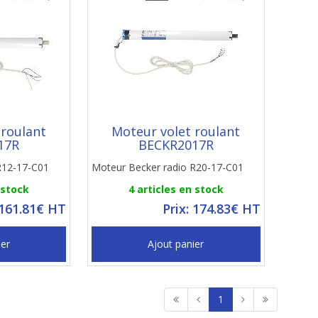
 roulant
Moteur volet roulant
17R
BECKR2017R
R12-17-C01
Moteur Becker radio R20-17-C01
 stock
4 articles en stock
 161.81€ HT
Prix: 174.83€ HT
ier
Ajout panier
1