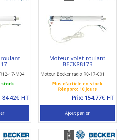
 roulant
Moteur volet roulant
217
BECKR817R
e R12-17-M04
Moteur Becker radio R8-17-C01
n stock
Plus d'article en stock
Réappro: 10 jours
: 84.42€ HT
Prix: 154.77€ HT
ier
Ajout panier