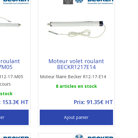
 roulant
Moteur volet roulant
7M05
BECKR1217E14
 R12-17-M05
Moteur filaire Becker R12-17-E14
cours
8 articles en stock
 stock
: 153.3€ HT
Prix: 91.35€ HT
ier
Ajout panier