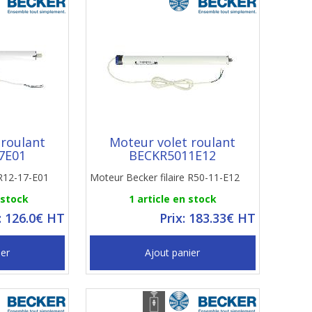
 roulant
Moteur volet roulant
7E01
BECKR5011E12
 R12-17-E01
Moteur Becker filaire R50-11-E12
 stock
1 article en stock
: 126.0€ HT
Prix: 183.33€ HT
ier
Ajout panier