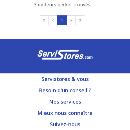
3 moteurs becker trouvés
1
Servistores & vous
Mon compte
Besoin d'un conseil ?
Nous contacter
Ouvert du Lundi au Vendredi
Nos services
8h15 à 12h00 | 13h30 à 16h45
Informations livraison
Mieux nous connaître
Qui sommes-nous?
Blog Servistores
Suivez-nous
Nos valeurs