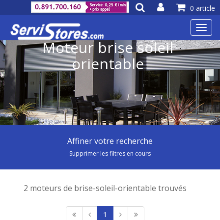
0 article
Toggl
navig
Moteur brise soleil
orientable
Affiner votre recherche
Supprimer les filtres en cours
2 moteurs de brise-soleil-orientable trouvés
1