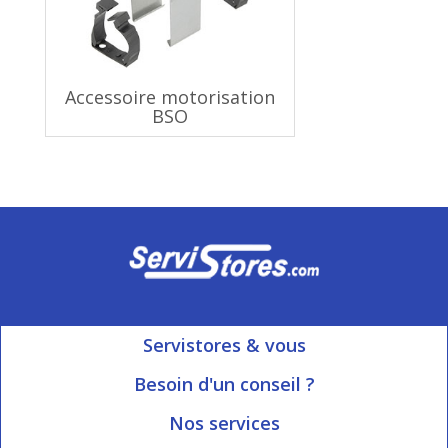
Accessoire motorisation
BSO
Servistores & vous
Mon compte
Besoin d'un conseil ?
Nous contacter
Ouvert du Lundi au Vendredi
Nos services
8h15 à 12h00 | 13h30 à 16h45