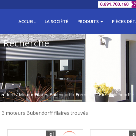
ACCUEIL
LA SOCIÉTÉ
PRODUITS
PIÈCES DÉ
- Recherche
bendorff
/
Moteur Filaires Bubendorff
/ Forme tête mot Bubendorff =
3 moteurs Bubendorff filaires trouvés