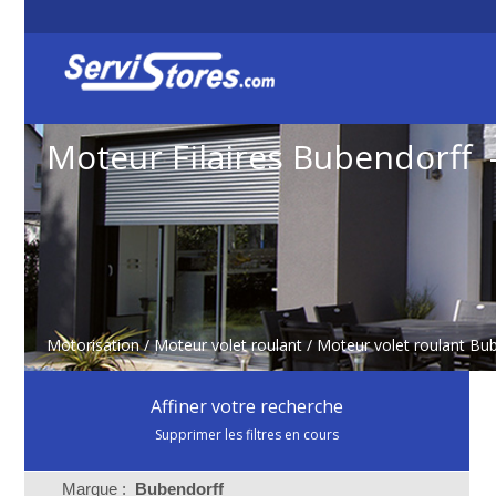
Moteur Filaires Bubendorff 
Motorisation
/
Moteur volet roulant
/
Moteur volet roulant Bu
Affiner votre recherche
Supprimer les filtres en cours
Marque :
Bubendorff