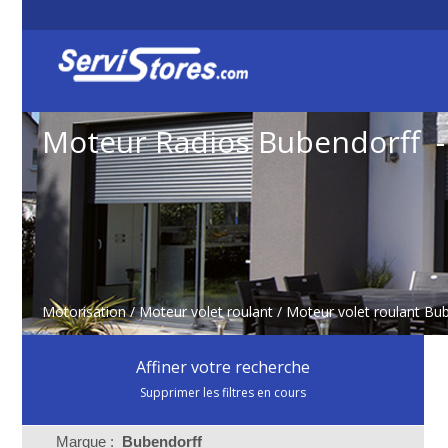
Moteur Radios Bubendorff -
Motorisation
/
Moteur volet roulant
/
Moteur volet roulant Bu
Affiner votre recherche
Supprimer les filtres en cours
Marque :
Bubendorff