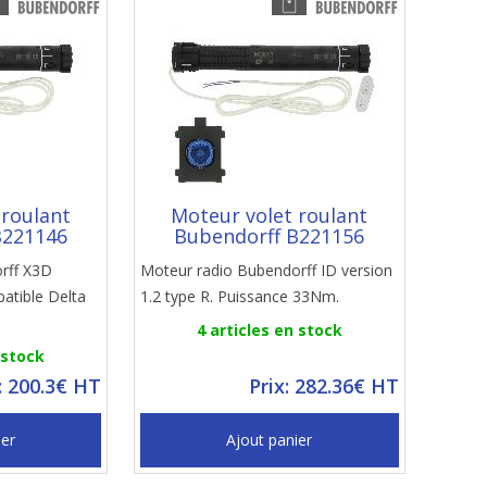
 roulant
Moteur volet roulant
B221146
Bubendorff B221156
rff X3D
Moteur radio Bubendorff ID version
tible Delta
1.2 type R. Puissance 33Nm.
4 articles en stock
 stock
: 200.3€ HT
Prix: 282.36€ HT
ier
Ajout panier