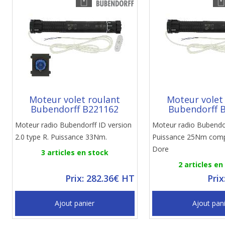
Moteur volet roulant
Moteur volet
Bubendorff B221162
Bubendorff 
Moteur radio Bubendorff ID version
Moteur radio Bubendo
2.0 type R. Puissance 33Nm.
Puissance 25Nm compa
Dore
3 articles en stock
2 articles en
Prix: 282.36€ HT
Prix
Ajout panier
Ajout pan