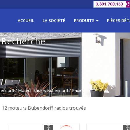
ACCUEIL
LA SOCIÉTÉ
PRODUITS
PIÈCES DÉ
 Recherche
bendorff
/
Moteur Radios Bubendorff
/ Radio
12 moteurs Bubendorff radios trouvés