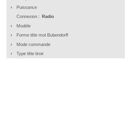
Puissance
Connexion :
Radio
Modèle
Forme tête mot Bubendorff
Mode commande
Type tête tiroir