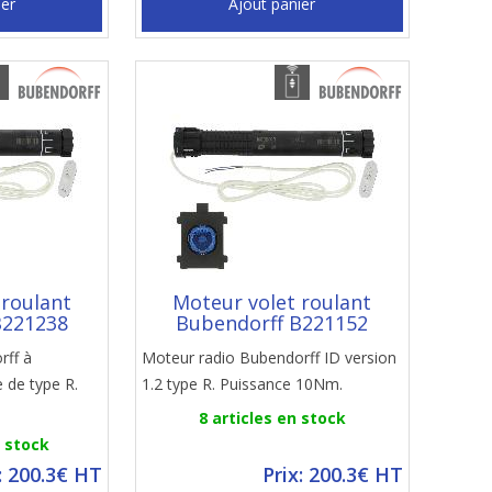
ier
Ajout panier
 roulant
Moteur volet roulant
B221238
Bubendorff B221152
rff à
Moteur radio Bubendorff ID version
 de type R.
1.2 type R. Puissance 10Nm.
8 articles en stock
n stock
: 200.3€ HT
Prix: 200.3€ HT