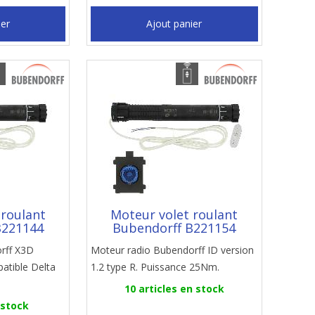
ier
Ajout panier
 roulant
Moteur volet roulant
B221144
Bubendorff B221154
rff X3D
Moteur radio Bubendorff ID version
tible Delta
1.2 type R. Puissance 25Nm.
10 articles en stock
 stock