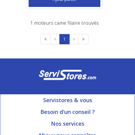
1 moteurs came filaire trouvés
1
Servistores & vous
Mon compte
Besoin d'un conseil ?
Nous contacter
Ouvert du Lundi au Vendredi
Nos services
8h15 à 12h00 | 13h30 à 16h45
Informations livraison