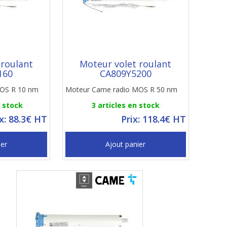
 roulant
Moteur volet roulant
160
CA809Y5200
MOS R 10 nm
Moteur Came radio MOS R 50 nm
n stock
3 articles en stock
ix: 88.3€ HT
Prix: 118.4€ HT
ier
Ajout panier