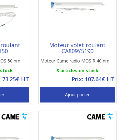
 roulant
Moteur volet roulant
150
CA809Y5190
 MOS 50 nm
Moteur Came radio MOS R 40 nm
 stock
3 articles en stock
: 73.25€ HT
Prix: 107.64€ HT
ier
Ajout panier