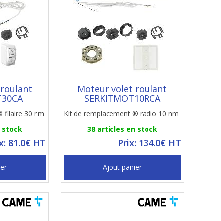
 roulant
Moteur volet roulant
T30CA
SERKITMOT10RCA
 filaire 30 nm
Kit de remplacement ® radio 10 nm
n stock
38 articles en stock
ix: 81.0€ HT
Prix: 134.0€ HT
ier
Ajout panier