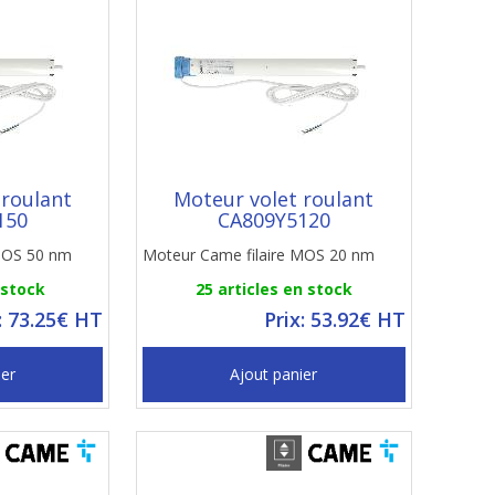
 roulant
Moteur volet roulant
150
CA809Y5120
 MOS 50 nm
Moteur Came filaire MOS 20 nm
 stock
25 articles en stock
: 73.25€ HT
Prix: 53.92€ HT
ier
Ajout panier