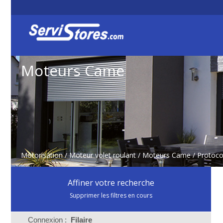
Moteurs Came
Motorisation
/
Moteur volet roulant
/
Moteurs Came
/ Protoco
Affiner votre recherche
Supprimer les filtres en cours
Connexion :
Filaire