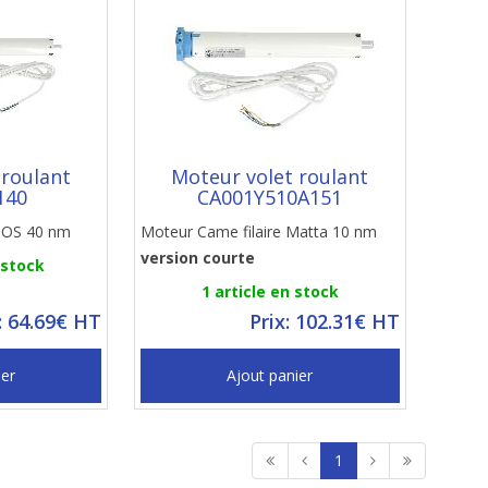
 roulant
Moteur volet roulant
140
CA001Y510A151
 MOS 40 nm
Moteur Came filaire Matta 10 nm
version courte
 stock
1 article en stock
: 64.69€ HT
Prix: 102.31€ HT
ier
Ajout panier
1