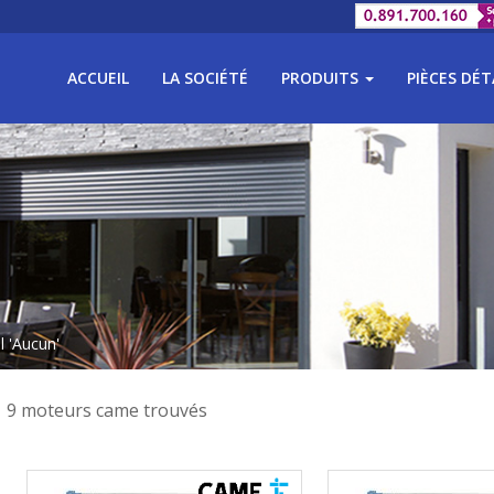
ACCUEIL
LA SOCIÉTÉ
PRODUITS
PIÈCES DÉ
l 'Aucun'
9 moteurs came trouvés