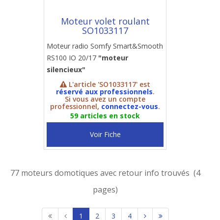
Moteur volet roulant
SO1033117
Moteur radio Somfy Smart&Smooth
RS100 IO 20/17
"moteur
silencieux"
L'article 'SO1033117' est
réservé aux professionnels
.
Si vous avez un compte
professionnel,
connectez-vous
.
59 articles en stock
Voir Fiche
77 moteurs domotiques avec retour info trouvés (4
pages)
1
2
3
4