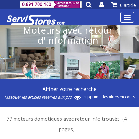
0 article
Toggl
navig
Moteurs avec retour
d'information
Affiner votre recherche
Masquer les articles réservés aux pro
Supprimer les filtres en cours
77 moteurs domotiques avec retour info trouvés (4
pages)