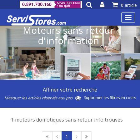
0 article
Toggl
navig
Moteurs sans retour
d'information
Affiner votre recherche
Masquer les articles réservés aux pro
Supprimer les filtres en cours
1 moteurs domotiques sans retour info trouvés
1