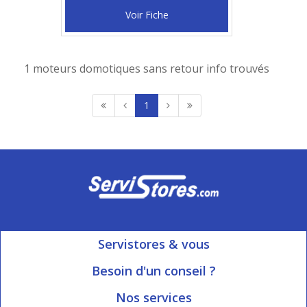
Voir Fiche
1 moteurs domotiques sans retour info trouvés
1
Servistores & vous
Mon compte
Besoin d'un conseil ?
Nous contacter
Ouvert du Lundi au Vendredi
Nos services