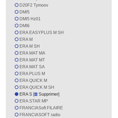
D20F2 Tymoov
DMI5
DMI5 Hz01
DMI6
ERA EASYPLUS M SH
ERA M
ERA M SH
ERA MAT MA
ERA MAT MT
ERA MAT SA
ERA PLUS M
ERA QUICK M
ERA QUICK M SH
ERA S [
Supprimer
]
ERA STAR MP
FRANCIASoft FILAIRE
FRANCIASOFT radio