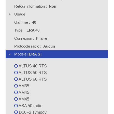
Retour information :
Non
Usage
Gamme :
40
Type :
ERA 40
Connexion :
Filaire
Protocole radio :
Aucun
Modèle
[ERA S]
ALTUS 40 RTS
ALTUS 50 RTS
ALTUS 60 RTS
AM35
AM45
AM45
ASA 50 radio
D10F2 Tymoov