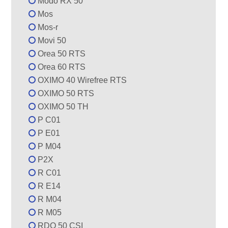
Modo RX 50
Mos
Mos-r
Movi 50
Orea 50 RTS
Orea 60 RTS
OXIMO 40 Wirefree RTS
OXIMO 50 RTS
OXIMO 50 TH
P C01
P E01
P M04
P2X
R C01
R E14
R M04
R M05
RDO 50 CSI