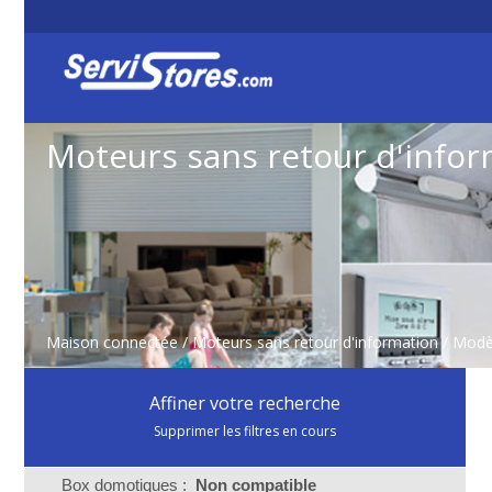
Moteurs sans retour d'infor
Maison connectée
/
Moteurs sans retour d'information
/ Modè
Affiner votre recherche
Supprimer les filtres en cours
Box domotiques :
Non compatible