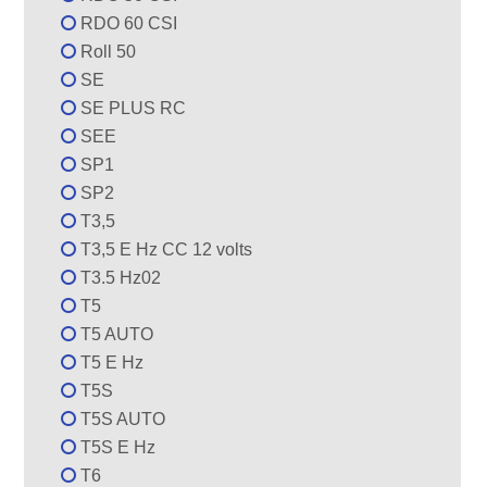
RDO 60 CSI
Roll 50
SE
SE PLUS RC
SEE
SP1
SP2
T3,5
T3,5 E Hz CC 12 volts
T3.5 Hz02
T5
T5 AUTO
T5 E Hz
T5S
T5S AUTO
T5S E Hz
T6