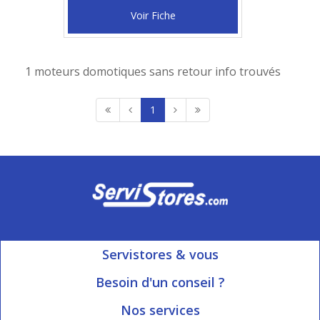
Voir Fiche
1 moteurs domotiques sans retour info trouvés
1
Servistores & vous
Mon compte
Besoin d'un conseil ?
Nous contacter
Ouvert du Lundi au Vendredi
Nos services