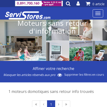
0 article
Toggl
navig
Moteurs sans retour
d'information
Affiner votre recherche
Masquer les articles réservés aux pro
Supprimer les filtres en cours
1 moteurs domotiques sans retour info trouvés
1