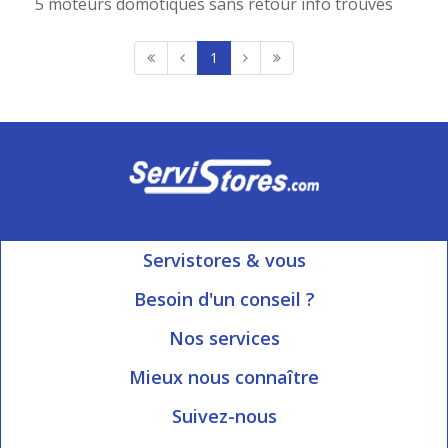
5 moteurs domotiques sans retour info trouvés
1
Servistores & vous
Mon compte
Besoin d'un conseil ?
Nous contacter
Ouvert du Lundi au Vendredi
Nos services
8h15 à 12h00 | 13h30 à 16h45
Informations livraison
Mieux nous connaître
Qui sommes-nous?
Blog Servistores
Suivez-nous
Nos valeurs