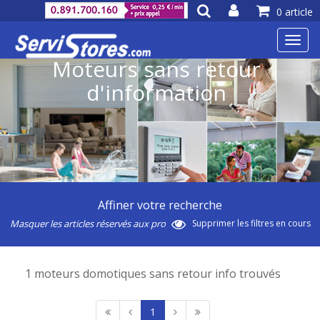
0 article
Toggl
navig
Moteurs sans retour
d'information
Affiner votre recherche
Masquer les articles réservés aux pro
Supprimer les filtres en cours
1 moteurs domotiques sans retour info trouvés
1