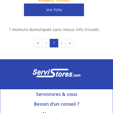
Réappro: 10 jours
Voir Fiche
1 moteurs domotiques sans retour info trouvés
1
Servistores & vous
Mon compte
Besoin d'un conseil ?
Nous contacter
Ouvert du Lundi au Vendredi