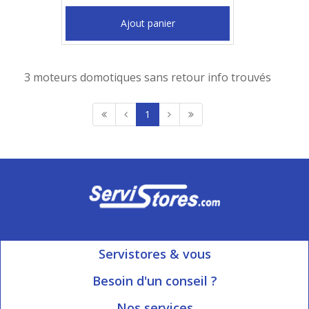
Ajout panier
3 moteurs domotiques sans retour info trouvés
1
Servistores & vous
Mon compte
Besoin d'un conseil ?
Nous contacter
Ouvert du Lundi au Vendredi
Nos services