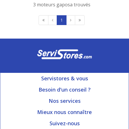
3 moteurs gaposa trouvés
1
Servistores & vous
Mon compte
Besoin d'un conseil ?
Nous contacter
Ouvert du Lundi au Vendredi
Nos services
8h15 à 12h00 | 13h30 à 16h45
Informations livraison
Mieux nous connaître
Qui sommes-nous?
Blog Servistores
Suivez-nous
Nos valeurs