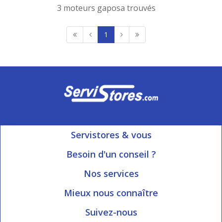
3 moteurs gaposa trouvés
1
Servistores & vous
Mon compte
Besoin d'un conseil ?
Nous contacter
Ouvert du Lundi au Vendredi
Nos services
8h15 à 12h00 | 13h30 à 16h45
Informations livraison
Mieux nous connaître
Qui sommes-nous?
Blog Servistores
Suivez-nous
Nos valeurs