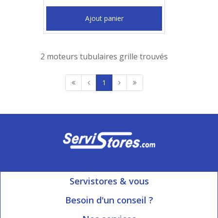
Ajout panier
2 moteurs tubulaires grille trouvés
1
Servistores & vous
Mon compte
Besoin d'un conseil ?
Nous contacter
Ouvert du Lundi au Vendredi