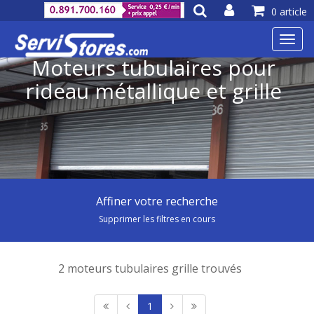
0 article
Toggl
navig
Moteurs tubulaires pour
rideau métallique et grille
Affiner votre recherche
Supprimer les filtres en cours
2 moteurs tubulaires grille trouvés
1