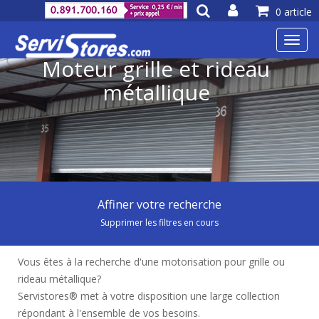
0 article
Toggl
navig
Moteur grille et rideau
métallique
Affiner votre recherche
Supprimer les filtres en cours
Vous êtes à la recherche d'une motorisation pour grille ou
rideau métallique?
Servistores® met à votre disposition une large collection
répondant à l'ensemble de vos besoins.