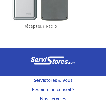
Récepteur Radio
Servistores & vous
Mon compte
Besoin d'un conseil ?
Nous contacter
Ouvert du Lundi au Vendredi
Nos services
8h15 à 12h00 | 13h30 à 16h45