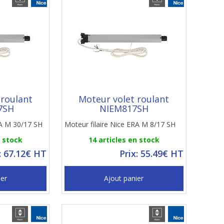
 roulant
Moteur volet roulant
7SH
NIEM817SH
RA M 30/17 SH
Moteur filaire Nice ERA M 8/17 SH
n stock
14 articles en stock
: 67.12€ HT
Prix: 55.49€ HT
ier
Ajout panier