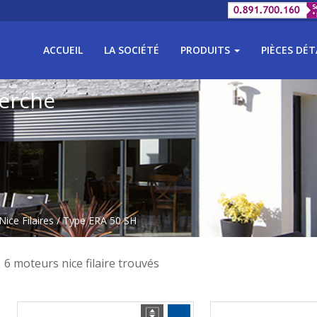
ACCUEIL
LA SOCIÉTÉ
PRODUITS
PIÈCES DÉ
herche
ice Filaires
/ Type ERA 50 SH
6 moteurs nice filaire trouvés