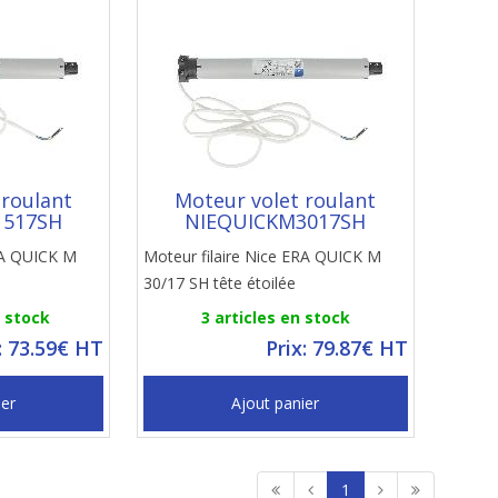
 roulant
Moteur volet roulant
1517SH
NIEQUICKM3017SH
ERA QUICK M
Moteur filaire Nice ERA QUICK M
30/17 SH tête étoilée
n stock
3 articles en stock
: 73.59€ HT
Prix: 79.87€ HT
ier
Ajout panier
1