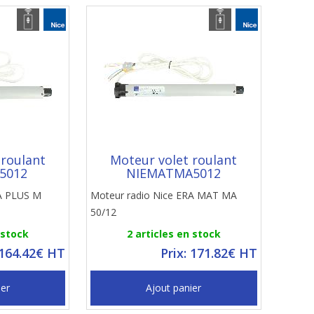
 roulant
Moteur volet roulant
5012
NIEMATMA5012
RA PLUS M
Moteur radio Nice ERA MAT MA
50/12
 stock
2 articles en stock
 164.42€ HT
Prix: 171.82€ HT
ier
Ajout panier