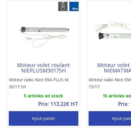
Moteur volet roulant
Moteur volet
NIEPLUSM3017SH
NIEMATMA
Moteur radio Nice ERA PLUS M
Moteur radio Nice E
30/17 SH
15/17
5 articles en stock
15 articles e
Prix: 113.22€ HT
Prix:
Ajout panier
Ajout pan