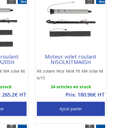
 roulant
Moteur volet roulant
A20SH
NISOLKITMA6SH
it MA solar kit
Kit solaire Nice Next Fit MA solar kit
6/15
 stock
24 articles en stock
: 265.2€ HT
Prix: 180.96€ HT
ier
Ajout panier