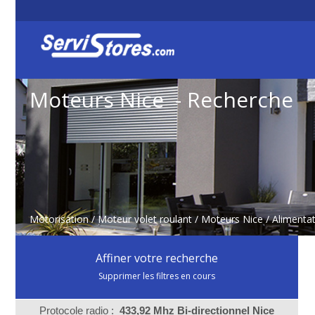
Moteurs Nice - Recherche
Motorisation
/
Moteur volet roulant
/
Moteurs Nice
/ Alimentat
Affiner votre recherche
Supprimer les filtres en cours
Protocole radio :
433,92 Mhz Bi-directionnel Nice