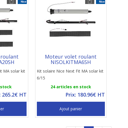
 roulant
Moteur volet roulant
A20SH
NISOLKITMA6SH
it MA solar kit
Kit solaire Nice Next Fit MA solar kit
6/15
 stock
24 articles en stock
: 265.2€ HT
Prix: 180.96€ HT
ier
Ajout panier