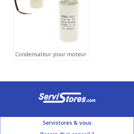
Condensateur pour moteur
Servistores & vous
Mon compte