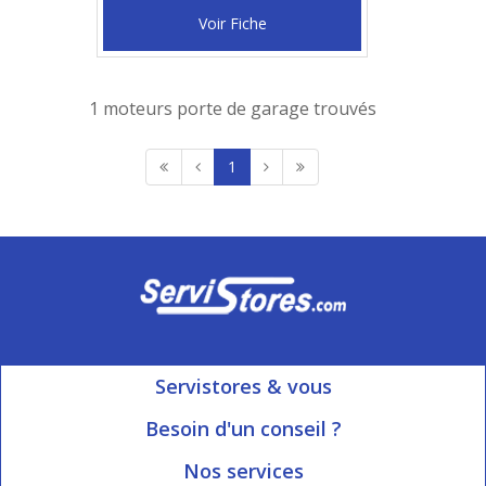
Voir Fiche
1 moteurs porte de garage trouvés
1
Servistores & vous
Mon compte
Besoin d'un conseil ?
Nous contacter
Ouvert du Lundi au Vendredi
Nos services