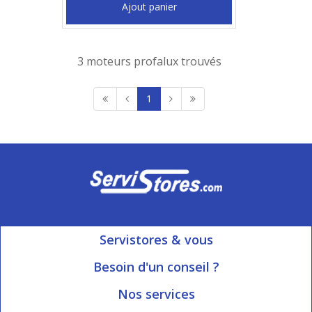
Ajout panier
3 moteurs profalux trouvés
1
Servistores & vous
Mon compte
Besoin d'un conseil ?
Nous contacter
Ouvert du Lundi au Vendredi
Nos services
8h15 à 12h00 | 13h30 à 16h45