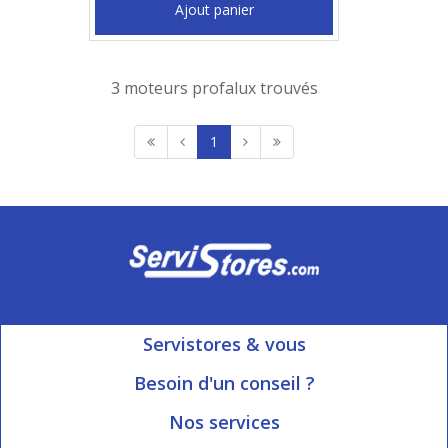
Ajout panier
3 moteurs profalux trouvés
1
Servistores & vous
Mon compte
Besoin d'un conseil ?
Nous contacter
Ouvert du Lundi au Vendredi
Nos services
8h15 à 12h00 | 13h30 à 16h45