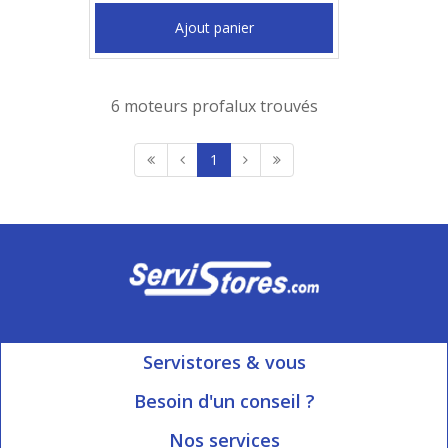
Ajout panier
6 moteurs profalux trouvés
1
Servistores & vous
Mon compte
Besoin d'un conseil ?
Nous contacter
Ouvert du Lundi au Vendredi
Nos services