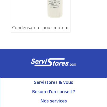
Condensateur pour moteur
Servistores & vous
Mon compte
Besoin d'un conseil ?
Nous contacter
Ouvert du Lundi au Vendredi
Nos services
8h15 à 12h00 | 13h30 à 16h45