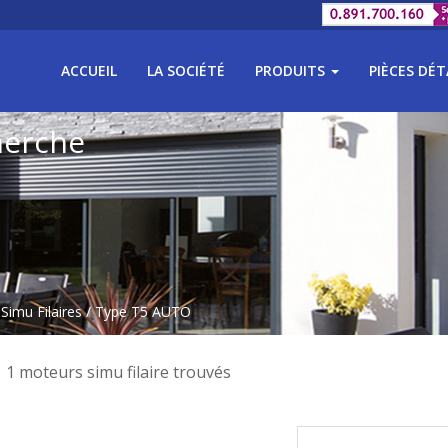
ACCUEIL
LA SOCIÉTÉ
PRODUITS
PIÈCES DÉ
herche
Simu Filaires
/ Type T5 AUTO
1 moteurs simu filaire trouvés