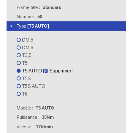
Forme tête :
Standard
Gamme :
50
Type
[T5 AUTO]
DMI5
DMI6
T3,5
T5
T5 AUTO [
Supprimer
]
T5S
T5S AUTO
T6
Modèle :
T5 AUTO
Puissance :
35Nm
Vitesse :
17tr/min