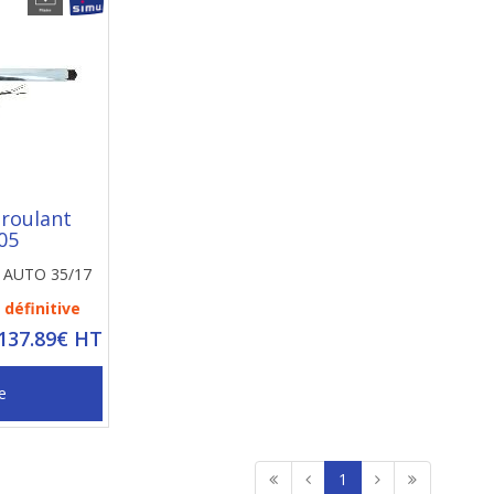
 roulant
05
T5 AUTO 35/17
définitive
 137.89€ HT
e
1