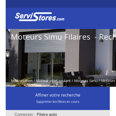
Moteurs Simu Filaires - Rec
Motorisation
/
Moteur volet roulant
/
Moteurs Simu
/
Moteurs 
Affiner votre recherche
Supprimer les filtres en cours
Connexion :
Filaire auto