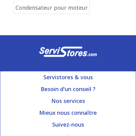
Condensateur pour moteur
Servistores & vous
Mon compte
Besoin d'un conseil ?
Nous contacter
Ouvert du Lundi au Vendredi
Nos services
8h15 à 12h00 | 13h30 à 16h45
Informations livraison
Mieux nous connaître
Qui sommes-nous?
Blog Servistores
Suivez-nous
Nos valeurs
Plan du site