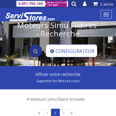
0 article
Toggl
navig
Moteurs Simu Filaires
- Recherche
CONFIGURATEUR
Affiner votre recherche
Supprimer les filtres en cours
4 moteurs simu filaire trouvés
1