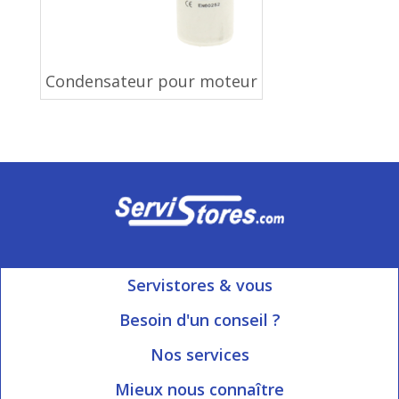
Condensateur pour moteur
Servistores & vous
Mon compte
Besoin d'un conseil ?
Nous contacter
Ouvert du Lundi au Vendredi
Nos services
8h15 à 12h00 | 13h30 à 16h45
Informations livraison
Mieux nous connaître