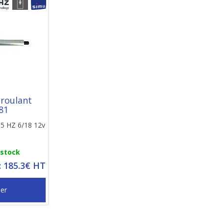
 roulant
81
,5 HZ 6/18 12v
 stock
: 185.3€ HT
ier