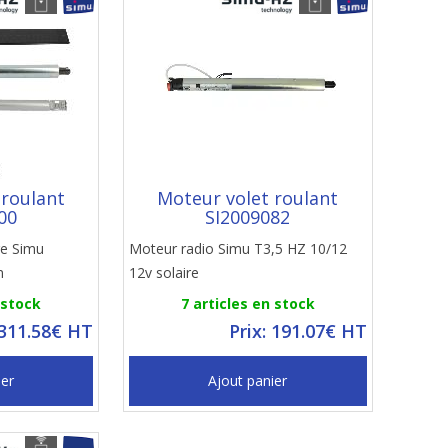
 roulant
Moteur volet roulant
00
SI2009082
re Simu
Moteur radio Simu T3,5 HZ 10/12
m
12v solaire
 stock
7 articles en stock
 311.58€ HT
Prix: 191.07€ HT
ier
Ajout panier