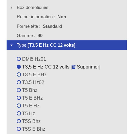
Box domotiques
Retour information :
Non
Forme tête :
Standard
Gamme :
40
Type
[T3,5 E Hz CC 12 volts]
DMI5 Hz01
T3,5 E Hz CC 12 volts [
Supprimer
]
T3.5 E BHz
T3.5 Hz02
T5 Bhz
T5 E BHz
T5 E Hz
T5 Hz
T5S Bhz
T5S E Bhz