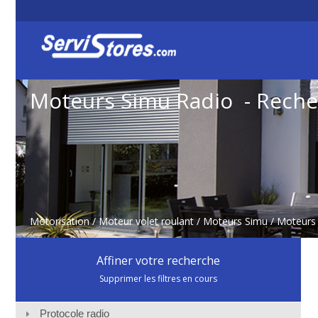
Moteurs Simu Radio - Rech
Motorisation
/
Moteur volet roulant
/
Moteurs Simu
/
Moteurs
Affiner votre recherche
Supprimer les filtres en cours
Protocole radio