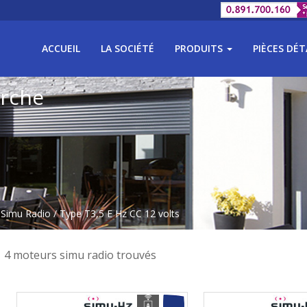
ACCUEIL
LA SOCIÉTÉ
PRODUITS
PIÈCES DÉ
erche
 Simu Radio
/ Type T3,5 E Hz CC 12 volts
4 moteurs simu radio trouvés