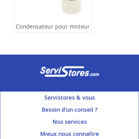
Condensateur pour moteur
Servistores & vous
Mon compte
Besoin d'un conseil ?
Nous contacter
Ouvert du Lundi au Vendredi
Nos services
8h15 à 12h00 | 13h30 à 16h45
Informations livraison
Mieux nous connaître