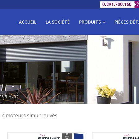
ACCUEIL
LA SOCIÉTÉ
PRODUITS
PIÈCES DÉ
T3.5 Hz02
4 moteurs simu trouvés