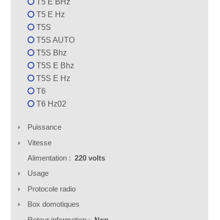
T5 E BHz
T5 E Hz
T5S
T5S AUTO
T5S Bhz
T5S E Bhz
T5S E Hz
T6
T6 Hz02
Puissance
Vitesse
Alimentation :
220 volts
Usage
Protocole radio
Box domotiques
Retour information :
Non