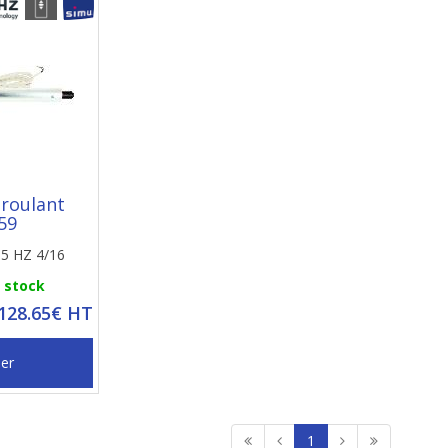
 roulant
59
,5 HZ 4/16
n stock
 128.65€ HT
ier
1