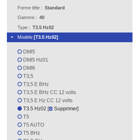
Forme tête :
Standard
Gamme :
40
Type :
T3.5 Hz02
Modèle
[T3.5 Hz02]
DMI5
DMI5 Hz01
DMI6
T3,5
T3,5 E BHz
T3,5 E BHz CC 12 volts
T3,5 E Hz CC 12 volts
T3.5 Hz02 [
Supprimer
]
T5
T5 AUTO
T5 BHz