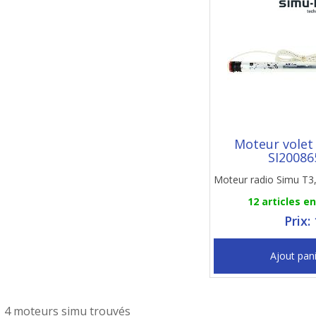
Moteur volet
SI20086
Moteur radio Simu T3
12 articles e
Prix:
Ajout pan
4 moteurs simu trouvés