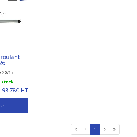
 roulant
26
o 20/17
n stock
: 98.78€ HT
ier
1