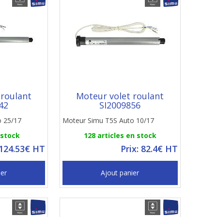
 roulant
Moteur volet roulant
42
SI2009856
o 25/17
Moteur Simu T5S Auto 10/17
 stock
128 articles en stock
 124.53€ HT
Prix: 82.4€ HT
ier
Ajout panier