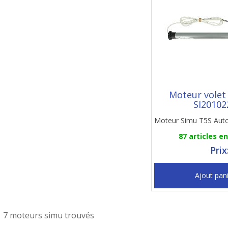
Moteur volet
SI20102
Moteur Simu T5S Aut
87 articles e
Prix
Ajout pan
7 moteurs simu trouvés