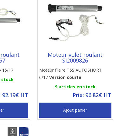
 roulant
Moteur volet roulant
57
SI2009826
o 15/17
Moteur filaire T5S AUTOSHORT
6/17
Version courte
n stock
9 articles en stock
: 92.19€ HT
Prix: 96.82€ HT
ier
Ajout panier