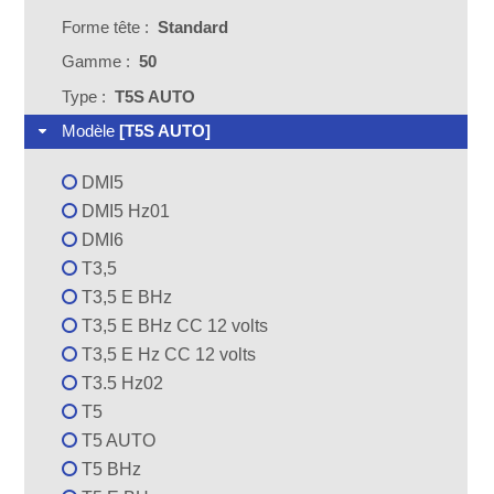
Forme tête :
Standard
Gamme :
50
Type :
T5S AUTO
Modèle
[T5S AUTO]
DMI5
DMI5 Hz01
DMI6
T3,5
T3,5 E BHz
T3,5 E BHz CC 12 volts
T3,5 E Hz CC 12 volts
T3.5 Hz02
T5
T5 AUTO
T5 BHz