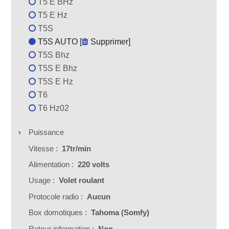
T5 E BHz
T5 E Hz
T5S
T5S AUTO [
Supprimer
]
T5S Bhz
T5S E Bhz
T5S E Hz
T6
T6 Hz02
Puissance
Vitesse :
17tr/min
Alimentation :
220 volts
Usage :
Volet roulant
Protocole radio :
Aucun
Box domotiques :
Tahoma (Somfy)
Retour information :
Non