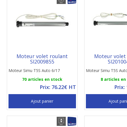
Moteur volet roulant
Moteur volet
SI2009855
SI20100
Moteur Simu T5S Auto 6/17
Moteur Simu T5S Aut
70 articles en stock
8 articles en
Prix: 76.22€ HT
Prix:
Ajout panier
Ajout pan