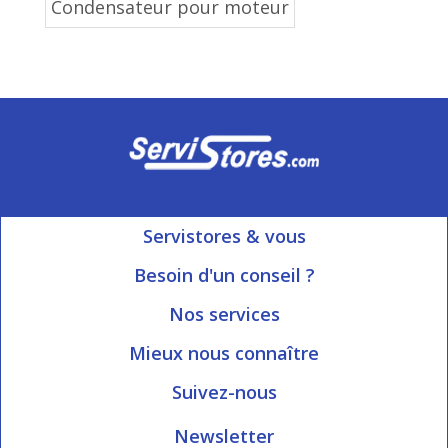
Condensateur pour moteur
Servistores & vous
Mon compte
Besoin d'un conseil ?
Nous contacter
Ouvert du Lundi au Vendredi
Nos services
8h15 à 12h00 | 13h30 à 16h45
Informations livraison
Mieux nous connaître
Qui sommes-nous?
Blog Servistores
Suivez-nous
Nos valeurs
Plan du site
Newsletter