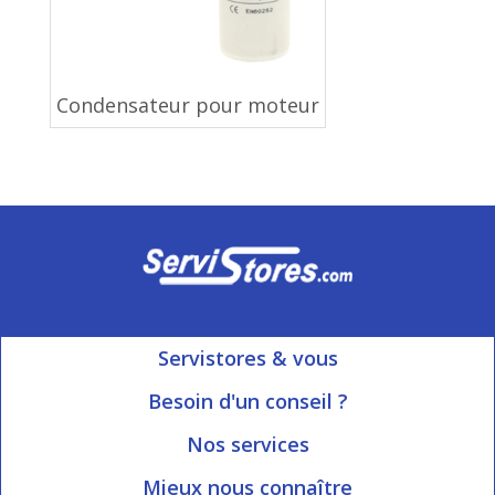
Condensateur pour moteur
Servistores & vous
Mon compte
Besoin d'un conseil ?
Nous contacter
Ouvert du Lundi au Vendredi
Nos services
8h15 à 12h00 | 13h30 à 16h45
Informations livraison
Mieux nous connaître