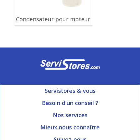
Condensateur pour moteur
Servistores & vous
Mon compte
Besoin d'un conseil ?
Nous contacter
Ouvert du Lundi au Vendredi
Nos services
8h15 à 12h00 | 13h30 à 16h45
Informations livraison
Mieux nous connaître
Qui sommes-nous?
Blog Servistores
Suivez-nous