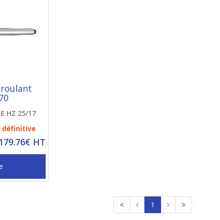
 roulant
70
 E HZ 25/17
définitive
 179.76€ HT
e
1