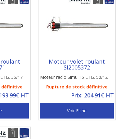
 roulant
Moteur volet roulant
71
SI2005372
 E HZ 35/17
Moteur radio Simu T5 E HZ 50/12
définitive
Rupture de stock définitive
 193.99€ HT
Prix: 204.91€ HT
e
Voir Fiche