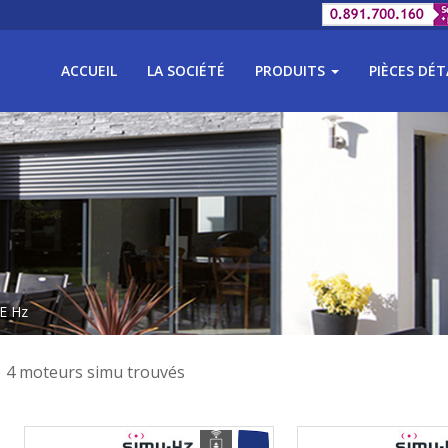
ACCUEIL
LA SOCIÉTÉ
PRODUITS
PIÈCES DÉ
 E Hz
4 moteurs simu trouvés