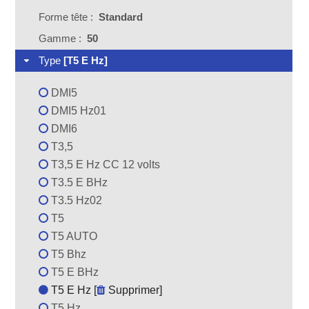
Forme tête :
Standard
Gamme :
50
Type
[T5 E Hz]
DMI5
DMI5 Hz01
DMI6
T3,5
T3,5 E Hz CC 12 volts
T3.5 E BHz
T3.5 Hz02
T5
T5 AUTO
T5 Bhz
T5 E BHz
T5 E Hz [
Supprimer
]
T5 Hz