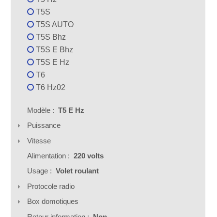
T5S
T5S AUTO
T5S Bhz
T5S E Bhz
T5S E Hz
T6
T6 Hz02
Modèle :
T5 E Hz
Puissance
Vitesse
Alimentation :
220 volts
Usage :
Volet roulant
Protocole radio
Box domotiques
Retour information :
Non