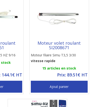
 roulant
Moteur volet roulant
61
SI2008671
,5 HZ 9/16
Moteur filaire Simu T3,5 3/30
vitesse rapide
n stock
15 articles en stock
: 144.1€ HT
Prix: 89.51€ HT
ier
Ajout panier