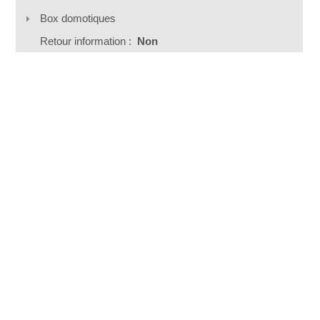
Box domotiques
Retour information :
Non