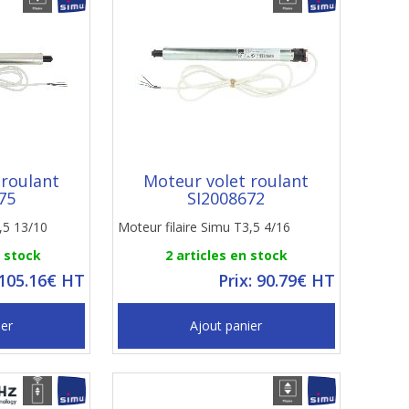
 roulant
Moteur volet roulant
75
SI2008672
,5 13/10
Moteur filaire Simu T3,5 4/16
n stock
2 articles en stock
 105.16€ HT
Prix: 90.79€ HT
ier
Ajout panier