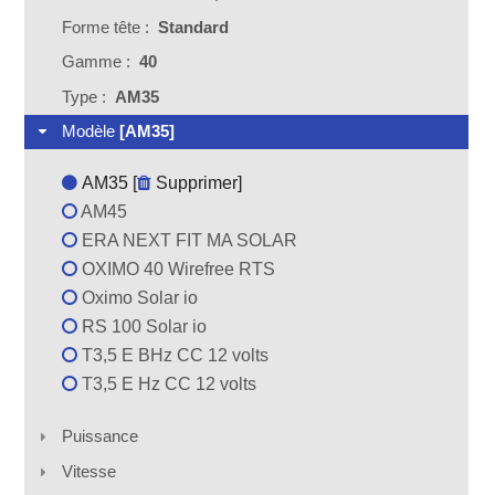
Forme tête :
Standard
Gamme :
40
Type :
AM35
Modèle
[AM35]
AM35 [
Supprimer
]
AM45
ERA NEXT FIT MA SOLAR
OXIMO 40 Wirefree RTS
Oximo Solar io
RS 100 Solar io
T3,5 E BHz CC 12 volts
T3,5 E Hz CC 12 volts
Puissance
Vitesse