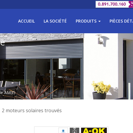
ACCUEIL
LA SOCIÉTÉ
PRODUITS
PIÈCES DÉ
he
le AM35
2 moteurs solaires trouvés