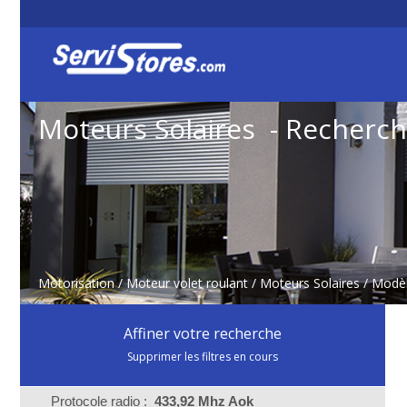
Moteurs Solaires - Recherc
Motorisation
/
Moteur volet roulant
/
Moteurs Solaires
/ Modè
Affiner votre recherche
Supprimer les filtres en cours
Protocole radio :
433,92 Mhz Aok