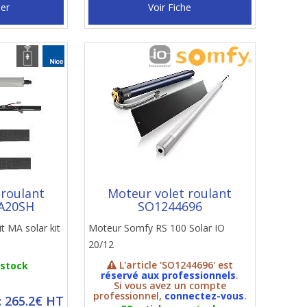
ier
Voir Fiche
 roulant
Moteur volet roulant
A20SH
SO1244696
it MA solar kit
Moteur Somfy RS 100 Solar IO
20/12
L'article 'SO1244696' est
 stock
réservé aux professionnels
.
Si vous avez un compte
professionnel,
connectez-vous
.
: 265.2€ HT