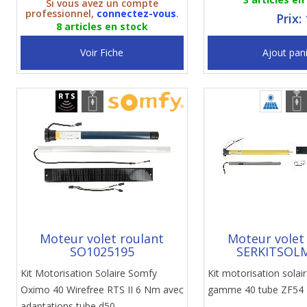
Si vous avez un compte
professionnel,
connectez-vous
.
Prix:
8 articles en stock
Voir Fiche
Ajout pan
Moteur volet roulant
Moteur volet
SO1025195
SERKITSOL
Kit Motorisation Solaire Somfy
Kit motorisation sola
Oximo 40 Wirefree RTS II 6 Nm avec
gamme 40 tube ZF54
adaptations tube d50