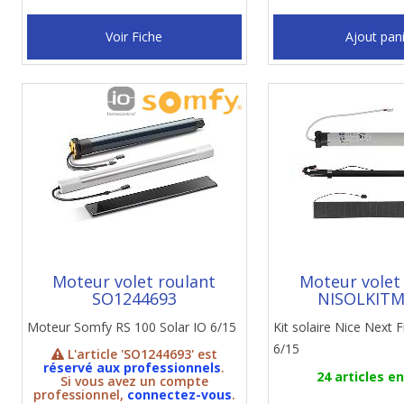
Voir Fiche
Ajout pan
Moteur volet roulant
Moteur volet
SO1244693
NISOLKIT
Moteur Somfy RS 100 Solar IO 6/15
Kit solaire Nice Next F
6/15
L'article 'SO1244693' est
réservé aux professionnels
.
24 articles e
Si vous avez un compte
professionnel,
connectez-vous
.