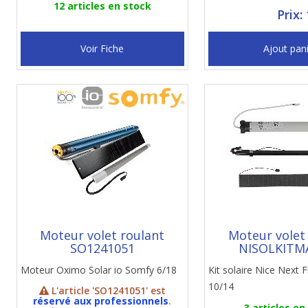
12 articles en stock
Prix:
Voir Fiche
Ajout pan
Moteur volet roulant
Moteur volet
SO1241051
NISOLKITM
Moteur Oximo Solar io Somfy 6/18
Kit solaire Nice Next F
10/14
L'article 'SO1241051' est
réservé aux professionnels
.
3 articles en