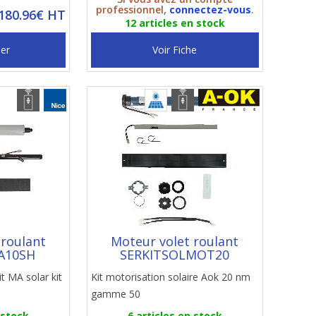
professionnel,
connectez-vous
.
 180.96€ HT
12 articles en stock
ier
Voir Fiche
 roulant
Moteur volet roulant
A10SH
SERKITSOLMOT20
it MA solar kit
Kit motorisation solaire Aok 20 nm
gamme 50
 stock
6 articles en stock