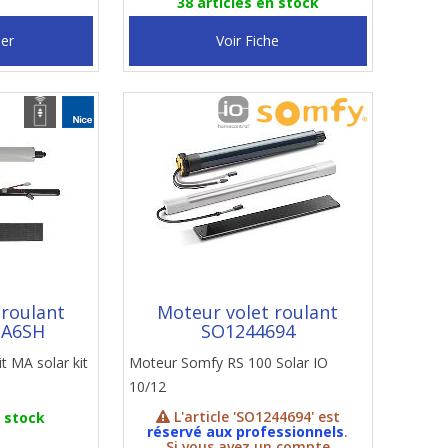
38 articles en stock
ier
Voir Fiche
 roulant
Moteur volet roulant
MA6SH
SO1244694
it MA solar kit
Moteur Somfy RS 100 Solar IO
10/12
L'article 'SO1244694' est
n stock
réservé aux professionnels
.
Si vous avez un compte