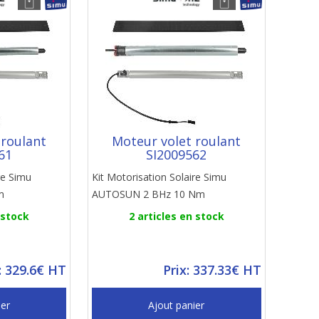
 roulant
Moteur volet roulant
61
SI2009562
re Simu
Kit Motorisation Solaire Simu
m
AUTOSUN 2 BHz 10 Nm
 stock
2 articles en stock
: 329.6€ HT
Prix: 337.33€ HT
ier
Ajout panier