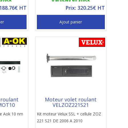
 188.76€ HT
Prix: 320.25€ HT
ier
Ajout panier
 roulant
Moteur volet roulant
MOT10
VELZOZ221S21
ire Aok 10 nm
Kit moteur Velux SSL + cellule ZOZ
221 S21 DE 2006 A 2010