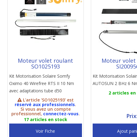
Moteur volet roulant
Moteur volet
SO1025193
SI20095
Kit Motorisation Solaire Somfy
Kit Motorisation Solai
Oximo 40 Wirefree RTS II 10 Nm
AUTOSUN 2 BHz 6 N
avec adaptations tube d50
2 articles en
L'article 'SO1025193' est
réservé aux professionnels
.
Si vous avez un compte
professionnel,
connectez-vous
.
Prix
17 articles en stock
Voir Fiche
Ajout pan