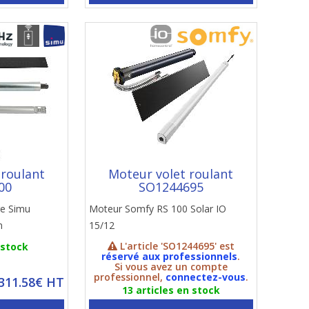
 roulant
Moteur volet roulant
00
SO1244695
re Simu
Moteur Somfy RS 100 Solar IO
m
15/12
L'article 'SO1244695' est
 stock
réservé aux professionnels
.
Si vous avez un compte
professionnel,
connectez-vous
.
 311.58€ HT
13 articles en stock