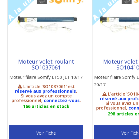
Moteur volet roulant
Moteur volet
SO1037061
SO1041
Moteur filaire Somfy LT50 JET 10/17
Moteur filaire Somf
20/17
L'article 'SO1037061' est
réservé aux professionnels
.
L'article 'SO10
Si vous avez un compte
réservé aux prof
professionnel,
connectez-vous
.
Si vous avez u
166 articles en stock
professionnel,
conn
298 articles e
Voir Fiche
Voir Fich