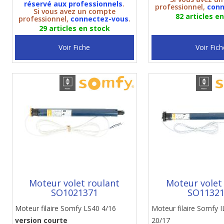
réservé aux professionnels
.
professionnel,
conn
Si vous avez un compte
82 articles e
professionnel,
connectez-vous
.
29 articles en stock
Voir Fiche
Voir Fich
Moteur volet roulant
Moteur volet
SO1021371
SO1132
Moteur filaire Somfy LS40 4/16
Moteur filaire Somfy
version courte
20/17