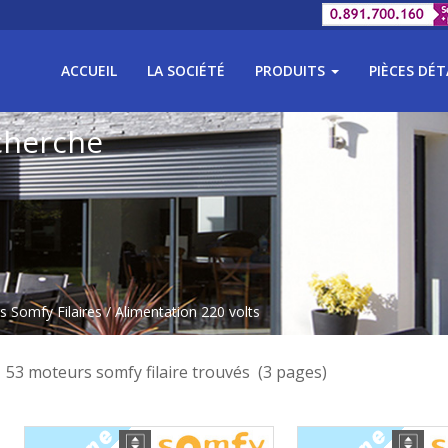
ACCUEIL
LA SOCIÉTÉ
PRODUITS
PIÈCES DÉ
cherche
 Somfy Filaires
/ Alimentation 220 volts
53 moteurs somfy filaire trouvés (3 pages)