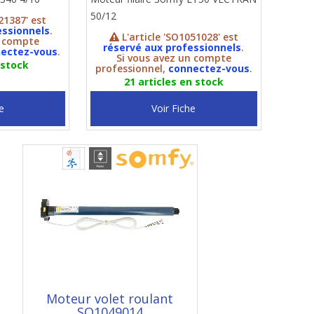
50/12
21387' est
essionnels
.
L'article 'SO1051028' est
n compte
réservé aux professionnels
.
ectez-vous
.
Si vous avez un compte
 stock
professionnel,
connectez-vous
.
21 articles en stock
e
Voir Fiche
Moteur volet roulant
SO1049014