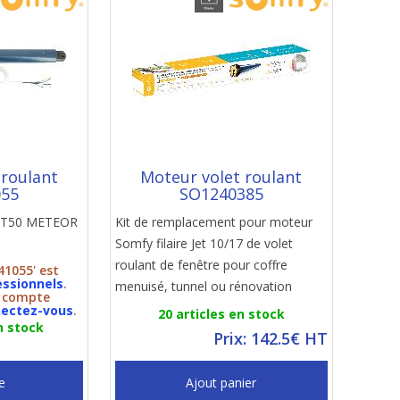
 roulant
Moteur volet roulant
055
SO1240385
y LT50 METEOR
Kit de remplacement pour moteur
Somfy filaire Jet 10/17 de volet
roulant de fenêtre pour coffre
41055' est
essionnels
.
menuisé, tunnel ou rénovation
n compte
ectez-vous
.
20 articles en stock
n stock
Prix: 142.5€ HT
e
Ajout panier