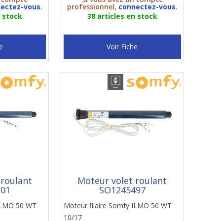
ectez-vous
.
professionnel,
connectez-vous
.
n stock
38 articles en stock
e
Voir Fiche
 roulant
Moteur volet roulant
101
SO1245497
 ILMO 50 WT
Moteur filaire Somfy ILMO 50 WT
10/17