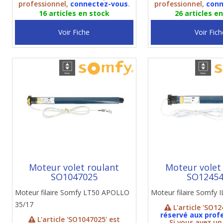
professionnel,
connectez-vous
.
professionnel,
conn
16 articles en stock
26 articles e
Voir Fiche
Voir Fich
Moteur volet roulant
Moteur volet
SO1047025
SO1245
Moteur filaire Somfy LT50 APOLLO
Moteur filaire Somfy
35/17
L'article 'SO12
réservé aux prof
L'article 'SO1047025' est
Si vous avez u