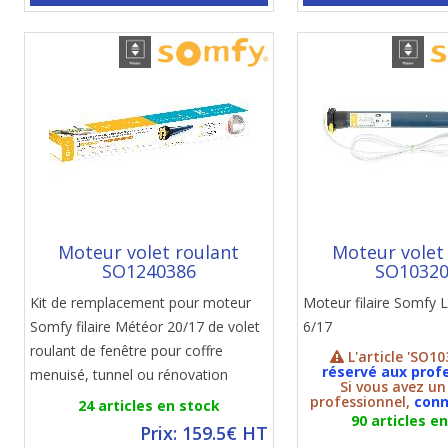
Moteur volet roulant
Moteur volet
SO1240386
SO1032
Kit de remplacement pour moteur
Moteur filaire Somfy
Somfy filaire Météor 20/17 de volet
6/17
roulant de fenêtre pour coffre
L'article 'SO10
réservé aux prof
menuisé, tunnel ou rénovation
Si vous avez u
professionnel,
conn
24 articles en stock
90 articles e
Prix: 159.5€ HT