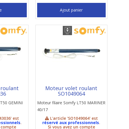
e
Ajout panier
 roulant
Moteur volet roulant
036
SO1049064
 LT50 GEMINI
Moteur filaire Somfy LT50 MARINER
40/17
43036' est
L'article 'SO1049064' est
essionnels
.
réservé aux professionnels
.
n compte
Si vous avez un compte