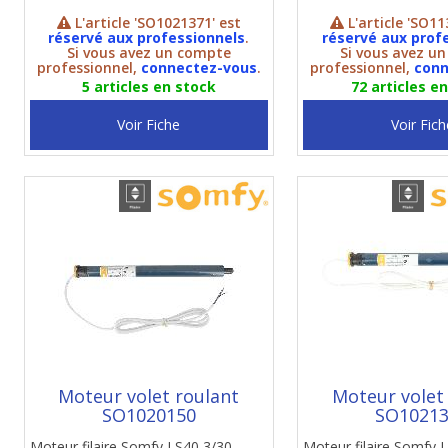
L'article 'SO1021371' est
L'article 'SO11
réservé aux professionnels
.
réservé aux prof
Si vous avez un compte
Si vous avez u
professionnel,
connectez-vous
.
professionnel,
conn
5 articles en stock
72 articles e
Voir Fiche
Voir Fich
Moteur volet roulant
Moteur volet
SO1020150
SO1021
Moteur filaire Somfy LS40 3/30
Moteur filaire Somfy 