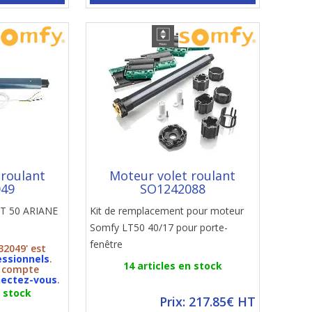
 roulant
Moteur volet roulant
049
SO1242088
 LT 50 ARIANE
Kit de remplacement pour moteur
Somfy LT50 40/17 pour porte-
fenêtre
32049' est
essionnels
.
14 articles en stock
n compte
ectez-vous
.
n stock
Prix: 217.85€ HT