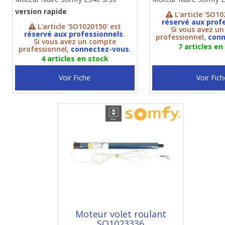
version rapide
L'article 'SO10
réservé aux prof
L'article 'SO1020150' est
Si vous avez u
réservé aux professionnels
.
professionnel,
conn
Si vous avez un compte
7 articles en
professionnel,
connectez-vous
.
4 articles en stock
Voir Fiche
Voir Fich
Moteur volet roulant
SO1023336