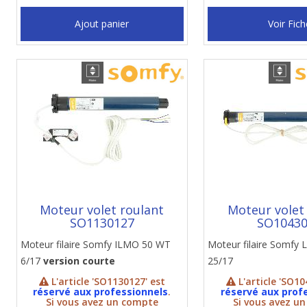
Ajout panier
Voir Fich
Moteur volet roulant
Moteur volet
SO1130127
SO1043
Moteur filaire Somfy ILMO 50 WT
Moteur filaire Somfy
6/17
version courte
25/17
L'article 'SO1130127' est
L'article 'SO10
réservé aux professionnels
.
réservé aux prof
Si vous avez un compte
Si vous avez u