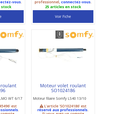
ectez-vous
.
professionnel,
connectez-vous
.
n stock
25 articles en stock
e
Voir Fiche
 roulant
Moteur volet roulant
496
SO1024186
 ILMO WT 6/17
Moteur filaire Somfy LS40 13/10
45496' est
L'article 'SO1024186' est
essionnels
.
réservé aux professionnels
.
n compte
Si vous avez un compte