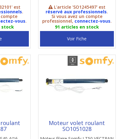
32101' est
L'article 'SO1245497' est
essionnels
.
réservé aux professionnels
.
n compte
Si vous avez un compte
ectez-vous
.
professionnel,
connectez-vous
.
n stock
91 articles en stock
e
Voir Fiche
 roulant
Moteur volet roulant
387
SO1051028
LS40 4/16
Moteur filaire Somfy LT50 VECTRAN