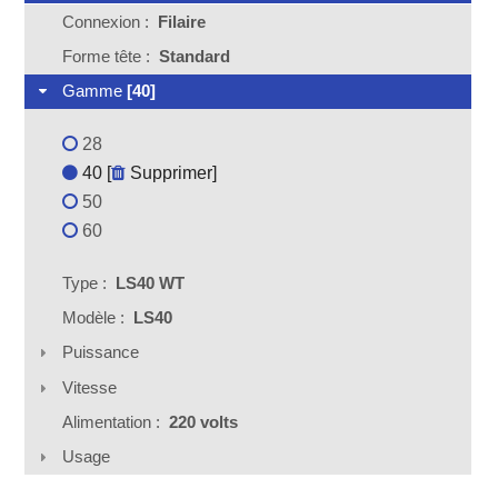
Connexion :
Filaire
Forme tête :
Standard
Gamme
[40]
28
40 [
Supprimer
]
50
60
Type :
LS40 WT
Modèle :
LS40
Puissance
Vitesse
Alimentation :
220 volts
Usage