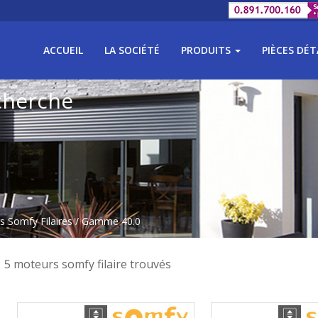
ACCUEIL
LA SOCIÉTÉ
PRODUITS
PIÈCES DÉ
cherche
 Somfy Filaires
/ Gamme 40.0
5 moteurs somfy filaire trouvés