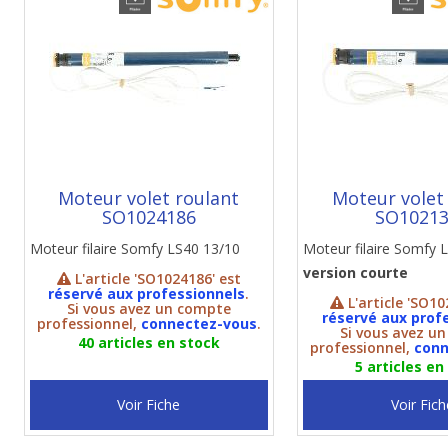
Moteur volet roulant
Moteur volet
SO1024186
SO1021
Moteur filaire Somfy LS40 13/10
Moteur filaire Somfy 
version courte
L'article 'SO1024186' est
réservé aux professionnels
.
L'article 'SO10
Si vous avez un compte
réservé aux prof
professionnel,
connectez-vous
.
Si vous avez u
40 articles en stock
professionnel,
conn
5 articles en
Voir Fiche
Voir Fich