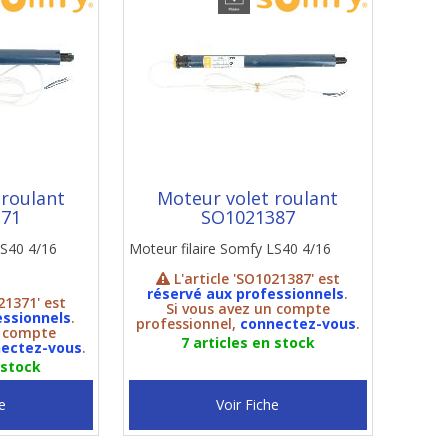
 roulant
Moteur volet roulant
371
SO1021387
LS40 4/16
Moteur filaire Somfy LS40 4/16
L'article 'SO1021387' est
réservé aux professionnels
.
21371' est
Si vous avez un compte
essionnels
.
professionnel,
connectez-vous
.
n compte
7 articles en stock
ectez-vous
.
 stock
e
Voir Fiche