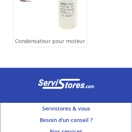
Condensateur pour moteur
Servistores & vous
Mon compte
Besoin d'un conseil ?
Nous contacter
Ouvert du Lundi au Vendredi
Nos services