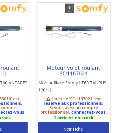
 roulant
Moteur volet roulant
010
SO1167021
 LT60 ANTARES
Moteur filaire Somfy LT60 TAURUS
120/12
63010' est
L'article 'SO1167021' est
essionnels
.
réservé aux professionnels
.
n compte
Si vous avez un compte
ectez-vous
.
professionnel,
connectez-vous
.
 stock
2 articles en stock
e
Voir Fiche