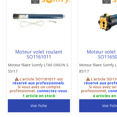
Moteur volet roulant
Moteur volet
SO1161011
SO1165
Moteur filaire Somfy LT60 ORION S
Moteur filaire Somfy 
55/17
85/17
L'article 'SO1161011' est
L'article 'SO11
réservé aux professionnels
.
réservé aux prof
Si vous avez un compte
Si vous avez u
professionnel,
connectez-vous
.
professionnel,
conn
1 article en stock
4 articles en
Voir Fiche
Voir Fich