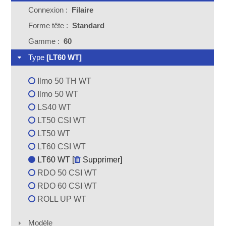
Connexion :
Filaire
Forme tête :
Standard
Gamme :
60
Type
[LT60 WT]
Ilmo 50 TH WT
Ilmo 50 WT
LS40 WT
LT50 CSI WT
LT50 WT
LT60 CSI WT
LT60 WT [
Supprimer
]
RDO 50 CSI WT
RDO 60 CSI WT
ROLL UP WT
Modèle