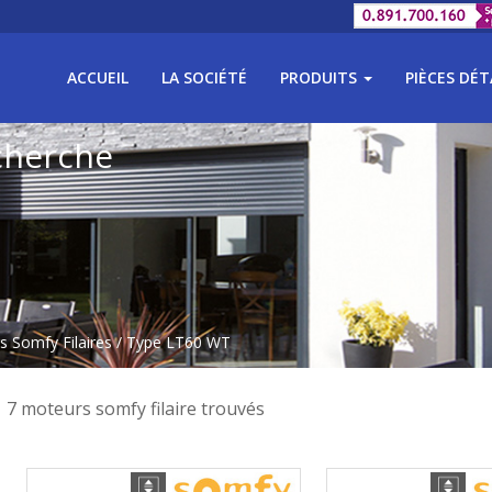
ACCUEIL
LA SOCIÉTÉ
PRODUITS
PIÈCES DÉ
cherche
 Somfy Filaires
/ Type LT60 WT
7 moteurs somfy filaire trouvés