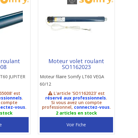
 roulant
Moteur volet roulant
008
SO1162023
LT60 JUPITER
Moteur filaire Somfy LT60 VEGA
60/12
65008' est
L'article 'SO1162023' est
essionnels
.
réservé aux professionnels
.
n compte
Si vous avez un compte
ectez-vous
.
professionnel,
connectez-vous
.
 stock
2 articles en stock
e
Voir Fiche