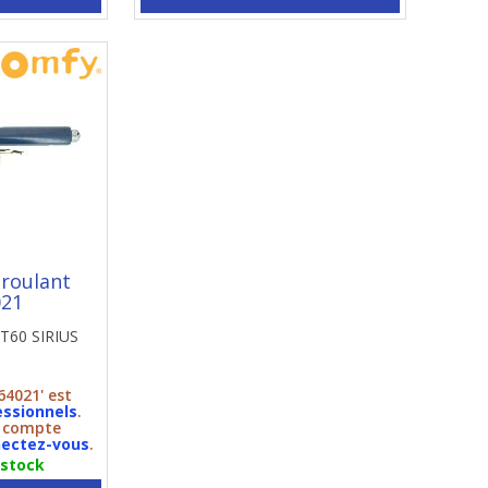
 roulant
021
LT60 SIRIUS
64021' est
essionnels
.
n compte
ectez-vous
.
 stock