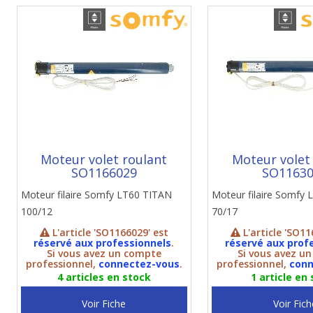
Moteur volet roulant
Moteur volet
SO1166029
SO1163
Moteur filaire Somfy LT60 TITAN
Moteur filaire Somfy
100/12
70/17
L'article 'SO1166029' est
L'article 'SO11
réservé aux professionnels
.
réservé aux prof
Si vous avez un compte
Si vous avez u
professionnel,
connectez-vous
.
professionnel,
conn
4 articles en stock
1 article en
Voir Fiche
Voir Fich