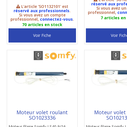
réservé aux prof
L'article 'SO1132101' est
Si vous avez u
réservé aux professionnels
.
professionnel,
conn
Si vous avez un compte
7 articles en
professionnel,
connectez-vous
.
70 articles en stock
Voir Fiche
Voir Fich
Moteur volet roulant
Moteur volet
SO1023336
SO1021
Moteur filaire Somfy LS40 9/16
Moteur filaire Somfy 