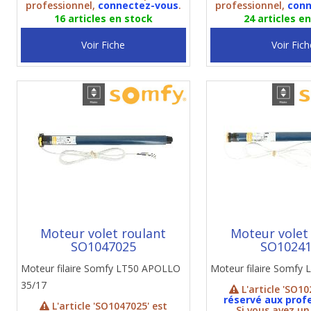
professionnel,
connectez-vous
.
professionnel,
conn
16 articles en stock
24 articles e
Voir Fiche
Voir Fich
Moteur volet roulant
Moteur volet
SO1047025
SO1024
Moteur filaire Somfy LT50 APOLLO
Moteur filaire Somfy 
35/17
L'article 'SO10
réservé aux prof
L'article 'SO1047025' est
Si vous avez u