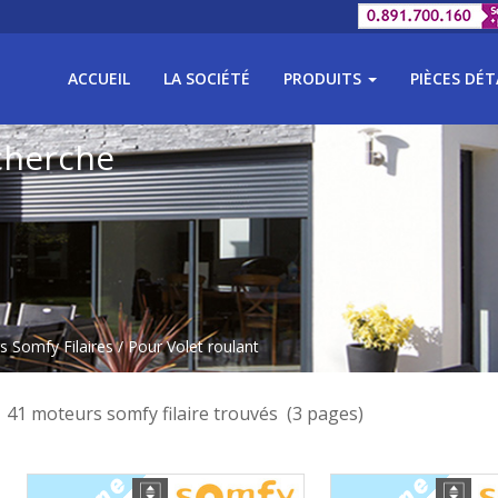
ACCUEIL
LA SOCIÉTÉ
PRODUITS
PIÈCES DÉ
cherche
 Somfy Filaires
/ Pour Volet roulant
41 moteurs somfy filaire trouvés (3 pages)