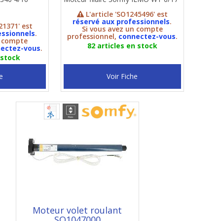
L'article 'SO1245496' est
réservé aux professionnels
.
21371' est
Si vous avez un compte
essionnels
.
professionnel,
connectez-vous
.
n compte
82 articles en stock
ectez-vous
.
 stock
e
Voir Fiche
Moteur volet roulant
SO1047000