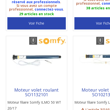
réservé aux professionnels
.
professionnel,
conn
Si vous avez un compte
38 articles e
professionnel,
connectez-vous
.
29 articles en stock
Voir Fiche
Voir Fich
Moteur volet roulant
Moteur volet
SO1132101
SO1021
Moteur filaire Somfy ILMO 50 WT
Moteur filaire Somfy 
20/17
L'article 'SO10