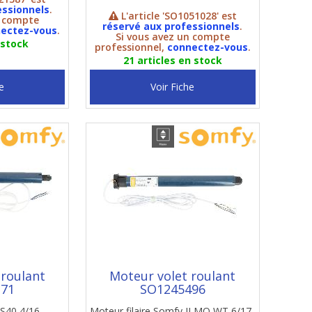
essionnels
.
L'article 'SO1051028' est
n compte
réservé aux professionnels
.
ectez-vous
.
Si vous avez un compte
 stock
professionnel,
connectez-vous
.
21 articles en stock
e
Voir Fiche
 roulant
Moteur volet roulant
371
SO1245496
LS40 4/16
Moteur filaire Somfy ILMO WT 6/17