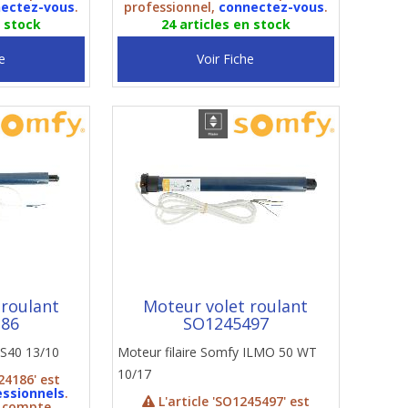
ectez-vous
.
professionnel,
connectez-vous
.
n stock
24 articles en stock
e
Voir Fiche
 roulant
Moteur volet roulant
186
SO1245497
LS40 13/10
Moteur filaire Somfy ILMO 50 WT
10/17
24186' est
essionnels
.
L'article 'SO1245497' est
n compte