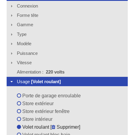
Connexion
Forme tête
Gamme
Type
Modèle
Puissance
Vitesse
Alimentation :
220 volts
Usage
[Volet roulant]
Porte de garage enroulable
Store extérieur
Store extérieur fenêtre
Store intérieur
Volet roulant [
Supprimer
]
Volet roulant bloc-baie