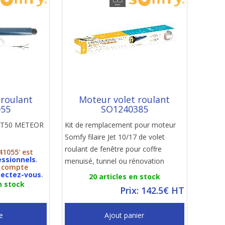
 roulant
Moteur volet roulant
055
SO1240385
y LT50 METEOR
Kit de remplacement pour moteur
Somfy filaire Jet 10/17 de volet
roulant de fenêtre pour coffre
41055' est
essionnels
.
menuisé, tunnel ou rénovation
n compte
ectez-vous
.
20 articles en stock
n stock
Prix: 142.5€ HT
e
Ajout panier