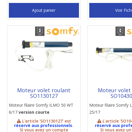
Ajout panier
Voir Fich
Moteur volet roulant
Moteur volet
SO1130127
SO1043
Moteur filaire Somfy ILMO 50 WT
Moteur filaire Somfy
6/17
version courte
25/17
L'article 'SO1130127' est
L'article 'SO10
réservé aux professionnels
.
réservé aux prof
Si vous avez un compte
Si vous avez u