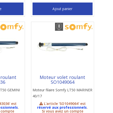
e
Ajout panier
 roulant
Moteur volet roulant
036
SO1049064
 LT50 GEMINI
Moteur filaire Somfy LT50 MARINER
40/17
43036' est
L'article 'SO1049064' est
essionnels
.
réservé aux professionnels
.
n compte
Si vous avez un compte