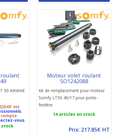
 roulant
Moteur volet roulant
049
SO1242088
 LT 50 ARIANE
Kit de remplacement pour moteur
Somfy LT50 40/17 pour porte-
fenêtre
32049' est
essionnels
.
14 articles en stock
n compte
ectez-vous
.
n stock
Prix: 217.85€ HT