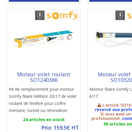
Moteur volet roulant
Moteur volet
SO1240386
SO1032
Kit de remplacement pour moteur
Moteur filaire Somfy
Somfy filaire Météor 20/17 de volet
6/17
roulant de fenêtre pour coffre
L'article 'SO10
réservé aux prof
menuisé, tunnel ou rénovation
Si vous avez u
professionnel,
conn
24 articles en stock
90 articles e
Prix: 159.5€ HT