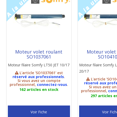
Moteur volet roulant
Moteur volet
SO1037061
SO1041
Moteur filaire Somfy LT50 JET 10/17
Moteur filaire Somf
20/17
L'article 'SO1037061' est
réservé aux professionnels
.
L'article 'SO10
Si vous avez un compte
réservé aux prof
professionnel,
connectez-vous
.
Si vous avez u
162 articles en stock
professionnel,
conn
297 articles e
Voir Fiche
Voir Fich