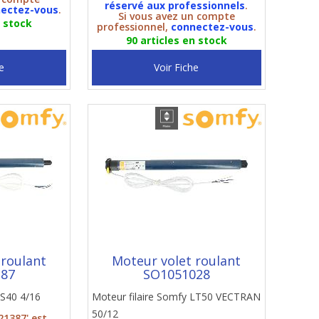
réservé aux professionnels
.
ectez-vous
.
Si vous avez un compte
n stock
professionnel,
connectez-vous
.
90 articles en stock
e
Voir Fiche
 roulant
Moteur volet roulant
387
SO1051028
LS40 4/16
Moteur filaire Somfy LT50 VECTRAN
50/12
21387' est